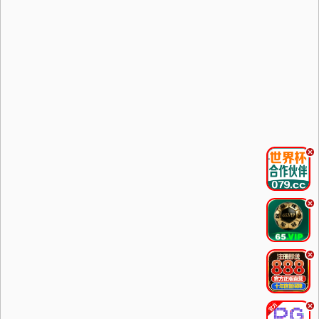
.
.
.
.